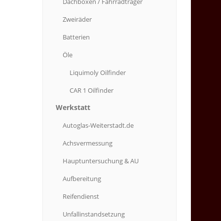
Dachboxen
/ Fahrradträger
Zweiräder
Batterien
Öle
Liquimoly
Oilfinder
CAR
1 Oilfinder
Werkstatt
Autoglas-Weiterstadt.de
Achsvermessung
Hauptuntersuchung
& AU
Aufbereitung
Reifendienst
Unfallinstandsetzung