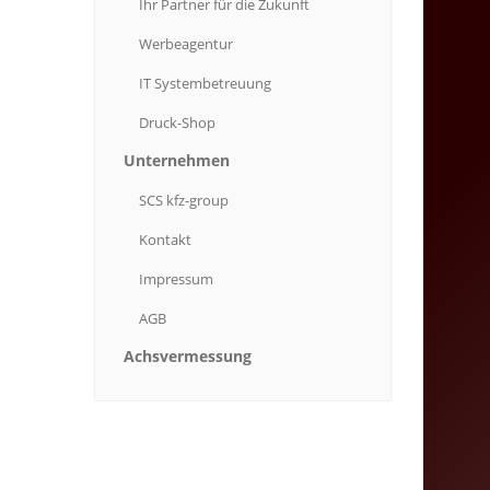
Ihr
Partner für die Zukunft
Werbeagentur
IT
Systembetreuung
Druck-Shop
Unternehmen
SCS
kfz-group
Kontakt
Impressum
AGB
Achsvermessung