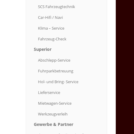
SCS
Fahrzeugtechnik
Car-Hifi
/ Navi
Klima
– Service
Fahrzeug-Check
Superior
Abschlepp-Service
Fuhrparkbetreuung
Hol-
und Bring- Service
Lieferservice
Mietwagen-Service
Werkzeugverleih
Gewerbe
& Partner