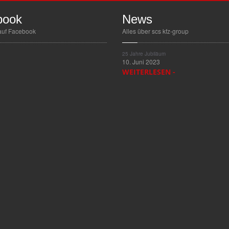
book
News
auf Facebook
Alles über scs kfz-group
25
Jahre Jubiläum
10. Juni 2023
WEITERLESEN -