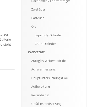
Dachboxen
/ Fahrradträger
Zweiräder
Batterien
Öle
kurzer
Liquimoly
Oilfinder
Batterie
CAR
1 Oilfinder
ie steht
Werkstatt
Autoglas-Weiterstadt.de
Achsvermessung
Hauptuntersuchung
& AU
Aufbereitung
Reifendienst
Unfallinstandsetzung