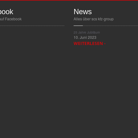
book
News
auf Facebook
Alles über scs kfz-group
25
Jahre Jubiläum
10. Juni 2023
WEITERLESEN -