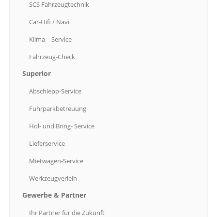
SCS
Fahrzeugtechnik
Lieferservice
Car-Hifi
/ Navi
Mietwagen-Service
Klima
– Service
Werkzeugverleih
Fahrzeug-Check
GEWERBE
& PARTNER
Superior
Ihr
Partner für die Zukunft
Abschlepp-Service
Werbeagentur
Fuhrparkbetreuung
IT
Systembetreuung
Druck-Shop
Hol-
und Bring- Service
Lieferservice
UNTERNEHMEN
Mietwagen-Service
SCS
kfz-group
Werkzeugverleih
Kontakt
Gewerbe
& Partner
Impressum
AGB
Ihr
Partner für die Zukunft