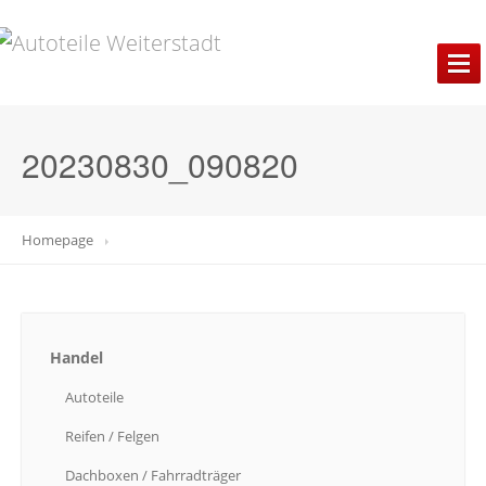
HANDEL
Autoteile
20230830_090820
Reifen
/ Felgen
Dachboxen
/ Fahrradträger
Homepage
Zweiräder
Batterien
Öle
Liquimoly
Oilfinder
Handel
Autoteile
CAR
1 Oilfinder
Reifen
/ Felgen
WERKSTATT
Dachboxen
/ Fahrradträger