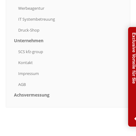
Werbeagentur
ACHSVERMESSUNG
IT
Systembetreuung
GEWERBE LOGIN
Druck-Shop
Exclusive Vorteile f
Unternehmen
SCS
kfz-group
Kontakt
Impressum
AGB
Achsvermessung