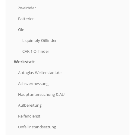
Autoglas-Weiterstadt.de
Zweiräder
Achsvermessung
Batterien
Hauptuntersuchung
& AU
Öle
Aufbereitung
Reifendienst
Liquimoly
Oilfinder
Unfallinstandsetzung
CAR
1 Oilfinder
SCS
Fahrzeugtechnik
Werkstatt
Car-Hifi
/ Navi
Autoglas-Weiterstadt.de
Klima
– Service
Achsvermessung
Fahrzeug-Check
Hauptuntersuchung
& AU
SUPERIOR
Aufbereitung
Abschlepp-Service
Reifendienst
Fuhrparkbetreuung
Unfallinstandsetzung
Hol-
und Bring- Service