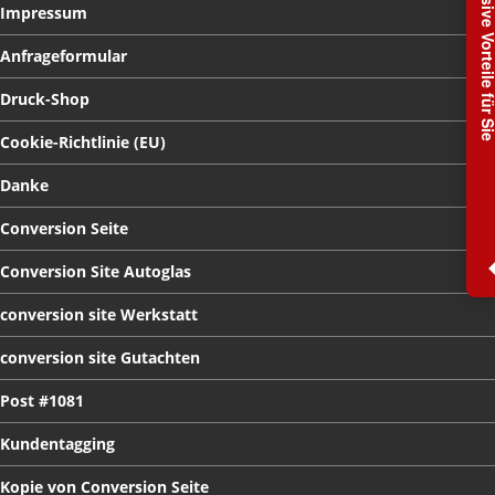
Exclusive Vorteile f
Impressum
Lieferservice
Anfrageformular
Mietwagen-Service
Werkzeugverleih
Druck-Shop
Cookie-Richtlinie
GEWERBE
& PARTNER
(EU)
Ihr
Partner für die Zukunft
Danke
Werbeagentur
Conversion
Seite
IT
Systembetreuung
Conversion
Site Autoglas
Druck-Shop
conversion
site Werkstatt
UNTERNEHMEN
conversion
site Gutachten
SCS
kfz-group
Post
#1081
Kontakt
Kundentagging
Impressum
AGB
Kopie
von Conversion Seite