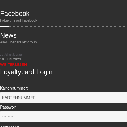
ACHSVERMESSUNG
Facebook
Folge uns auf Facebook
GEWERBE LOGIN
News
Alles über scs kfz-group
25
Jahre Jubiläum
10. Juni 2023
WEITERLESEN -
Loyaltycard
Login
Kartennummer:
Passwort: