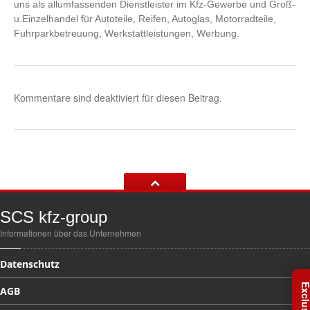
Autoglas-Weiterstadt.de
uns als allumfassenden Dienstleister im Kfz-Gewerbe und Groß-
u.Einzelhandel für Autoteile, Reifen, Autoglas, Motorradteile,
Achsvermessung
Fuhrparkbetreuung, Werkstattleistungen, Werbung.
Hauptuntersuchung
& AU
Aufbereitung
Reifendienst
Kommentare sind deaktiviert für diesen Beitrag.
Unfallinstandsetzung
SCS
Fahrzeugtechnik
Car-Hifi
/ Navi
Klima
– Service
Fahrzeug-Check
SCS
kfz-group
SUPERIOR
Informationen über das Unternehmen
Abschlepp-Service
Datenschutz
Fuhrparkbetreuung
AGB
Hol-
und Bring- Service