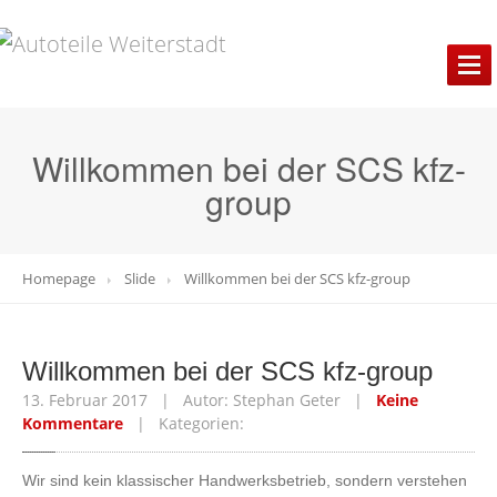
HANDEL
Autoteile
Willkommen bei der SCS kfz-
Reifen
/ Felgen
group
Dachboxen
/ Fahrradträger
Zweiräder
Homepage
Slide
Willkommen
bei der SCS kfz-group
Batterien
Öle
Liquimoly
Oilfinder
Willkommen
bei der SCS kfz-group
13. Februar 2017 | Autor: Stephan Geter |
Keine
CAR
1 Oilfinder
Kommentare
| Kategorien:
WERKSTATT
Wir sind kein klassischer Handwerksbetrieb, sondern verstehen